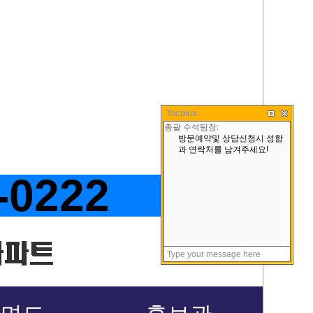
Tocplus
-0222