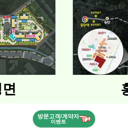
평면
방문고객/계약자
이벤트