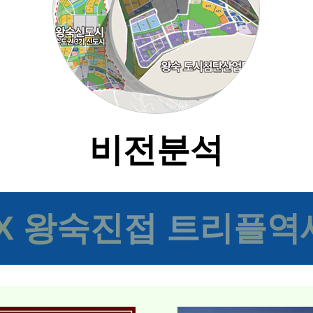
비전분석
TX 왕숙진접 트리플역