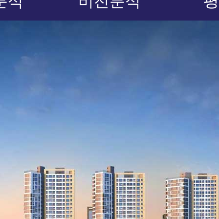
분석
비전분석
평